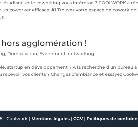
nce, étudiant et le coworking vous intéresse ? COOLWORK a ré
r un coworker efficace. #1 Trouvez votre espace de coworking 
s...
 hors agglomération !
ng
,
Domiciliation
,
Evènement
,
networking
lé, startup en développement ? A la recherche d’un bureau à
ou recevoir vos clients ? Changez d’ambiance et essayez Coolw
5 - Coolwork |
Mentions légales
|
CGV
|
Politiques de confident