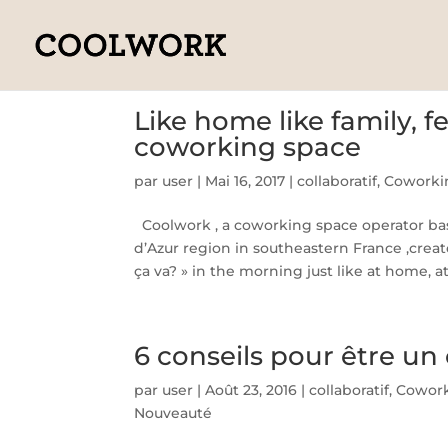
Like home like family, f
coworking space
par
user
|
Mai 16, 2017
|
collaboratif
,
Coworki
Coolwork , a coworking space operator ba
d’Azur region in southeastern France ,creat
ça va? » in the morning just like at home, at.
6 conseils pour être un 
par
user
|
Août 23, 2016
|
collaboratif
,
Cowor
Nouveauté