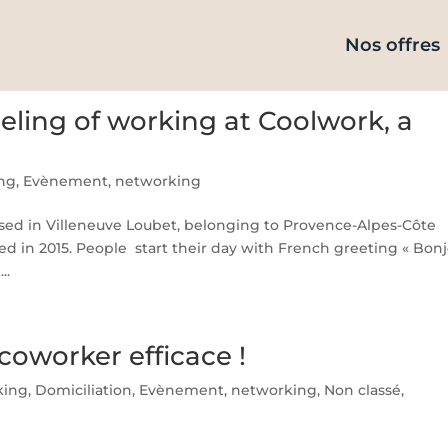
Nos offres
eeling of working at Coolwork, a
ng
,
Evènement
,
networking
sed in Villeneuve Loubet, belonging to Provence-Alpes-Côte
ed in 2015. People start their day with French greeting « Bonj
..
coworker efficace !
king
,
Domiciliation
,
Evènement
,
networking
,
Non classé
,